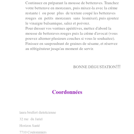
Continuez en préparant la mousse de betteraves. Tranchez
votre betterave en morceaux, puis mixez-la avec la crème
restante ( ou pour plus de texture coupé les betteraves
rouges en petits morceaux sans lesmixer), puis ajoutez
le vinaigre balsamique, salez et poivrez.
Pour dresser vos verrines apéritives, mettez d'abord la
mousse de betteraves rouges puis la crème d'avocat (vous
pouvez alterner plusieurs couches si vous le souhaitez).
Finissez en saupoudrant de graines de sésame, et réservez
au réfrigérateur jusqu'au moment de servir.
BONNE DÉGUSTATION
!!!
Coordonnées
laura brulfert dieteticienne
32 rue du Jariel
Horizon Santé
7710 Coulommiers