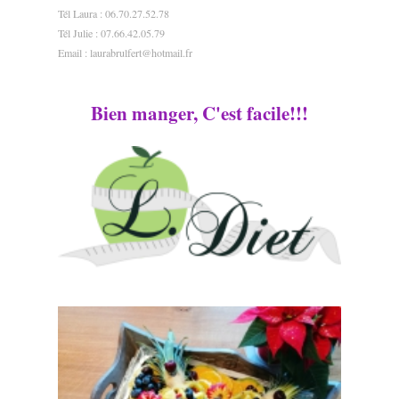
Tél Laura : 06.70.27.52.78
Tél Julie : 07.66.42.05.79
Email :
laurabrulfert@hotmail.fr
Bien manger, C'est facile!!!