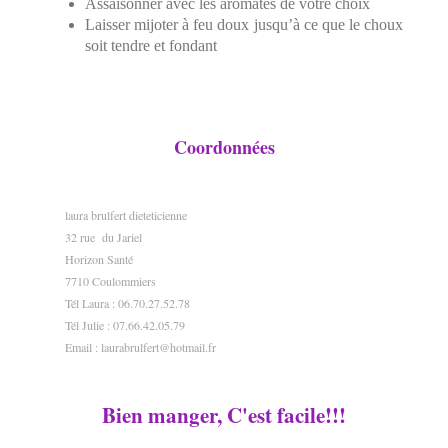
Assaisonner avec les aromates de votre choix
Laisser mijoter à feu doux jusqu’à ce que le choux
soit tendre et fondant
Coordonnées
laura brulfert dieteticienne
32 rue du Jariel
Horizon Santé
7710 Coulommiers
Tél Laura : 06.70.27.52.78
Tél Julie : 07.66.42.05.79
Email :
laurabrulfert@hotmail.fr
Bien manger, C'est facile!!!