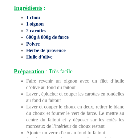
Ingrédients
:
1 chou
1
oignon
2 carottes
600g à 800g de farce
P
oivre
H
erbe de provence
H
uile d’olive
Préparation
: Très facile
Faire revenir un oignon avec un filet d’huile
d’olive au fond du faitout
Laver , éplucher et couper les carottes en rondelles
au fond du faitout
Laver et couper le choux en deux, retirer le blanc
du choux et fourrer le vert de farce. Le mettre au
centre du faitout et y déposer sur les cotés les
morceaux de l’intérieur du choux restant.
Ajouter un verre d’eau au fond fu faitout