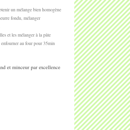
 obtenir un mélange bien homogène
 beurre fondu, mélanger
les et les mélanger à la pâte
t enfourner au four pour 35min
mand et minceur par excellence