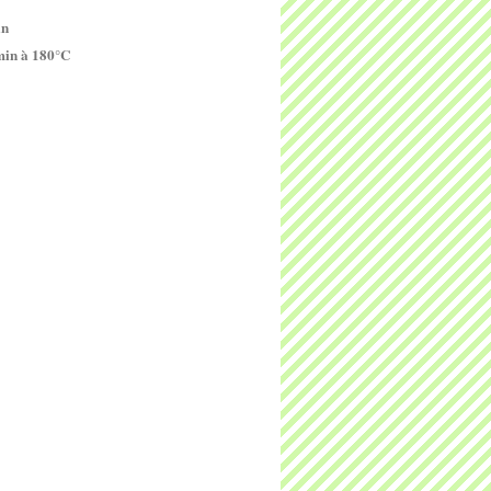
in
 min à 180°C