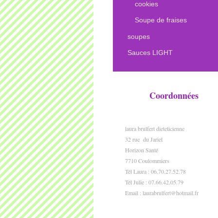
cookies
Soupe de fraises
soupes
Sauces LIGHT
Coordonnées
laura brulfert dieteticienne
32 rue du Jariel
Horizon Santé
7710 Coulommiers
Tél Laura : 06.70.27.52.78
Tél Julie : 07.66.42.05.79
Email :
laurabrulfert@hotmail.fr