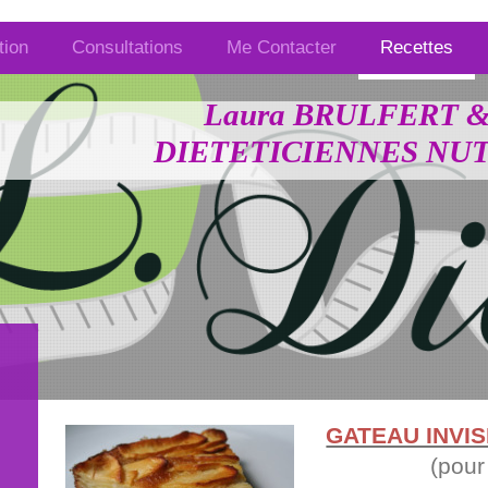
tion
Consultations
Me Contacter
Recettes
Laura BRULFERT &
DIETETICIENNES NUT
GATEAU INVI
(pour