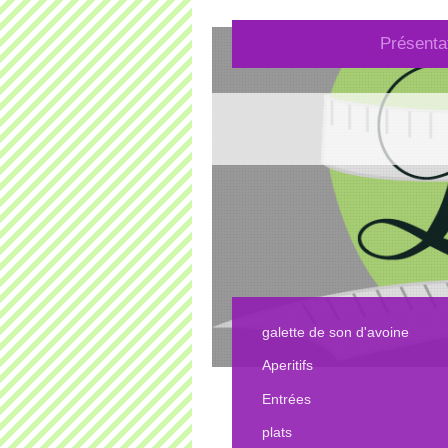
Présenta
galette de son d'avoine
Aperitifs
Entrées
plats