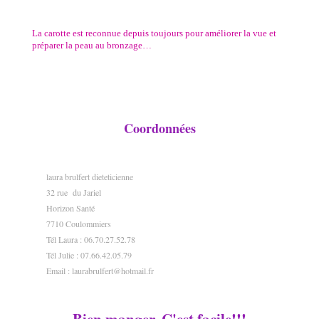
La carotte est reconnue depuis toujours pour améliorer la vue et
préparer la peau au bronzage…
Coordonnées
laura brulfert dieteticienne
32 rue du Jariel
Horizon Santé
7710 Coulommiers
Tél Laura : 06.70.27.52.78
Tél Julie : 07.66.42.05.79
Email :
laurabrulfert@hotmail.fr