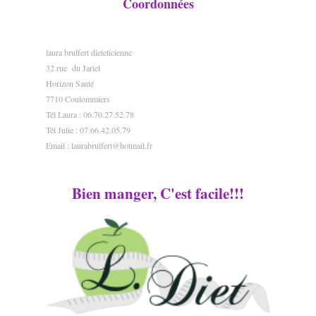
Coordonnées
laura brulfert dieteticienne
32 rue du Jariel
Horizon Santé
7710 Coulommiers
Tél Laura : 06.70.27.52.78
Tél Julie : 07.66.42.05.79
Email :
laurabrulfert@hotmail.fr
Bien manger, C'est facile!!!