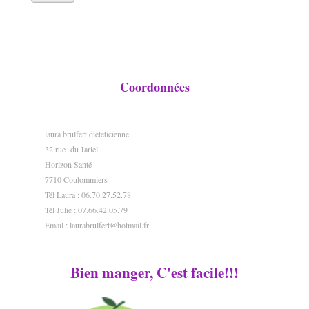
Coordonnées
laura brulfert dieteticienne
32 rue du Jariel
Horizon Santé
7710 Coulommiers
Tél Laura : 06.70.27.52.78
Tél Julie : 07.66.42.05.79
Email :
laurabrulfert@hotmail.fr
Bien manger, C'est facile!!!