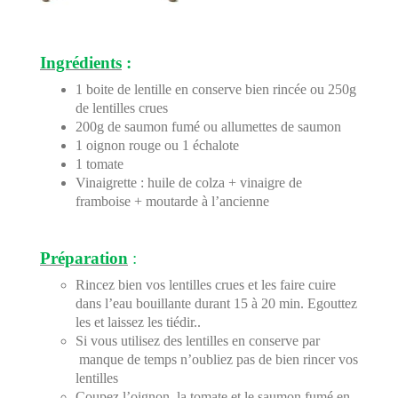
Ingrédients
:
1 boite de lentille en conserve bien rincée ou 250g
de lentilles crues
200g de saumon fumé ou allumettes de saumon
1 oignon rouge ou 1 échalote
1 tomate
Vinaigrette : huile de colza + vinaigre de
framboise + moutarde à l’ancienne
Préparation
:
Rincez bien vos lentilles crues et les faire cuire
dans l’eau bouillante durant 15 à 20 min. Egouttez
les et laissez les tiédir..
Si vous utilisez des lentilles en conserve par
manque de temps n’oubliez pas de bien rincer vos
lentilles
Coupez l’oignon, la tomate et le saumon fumé en